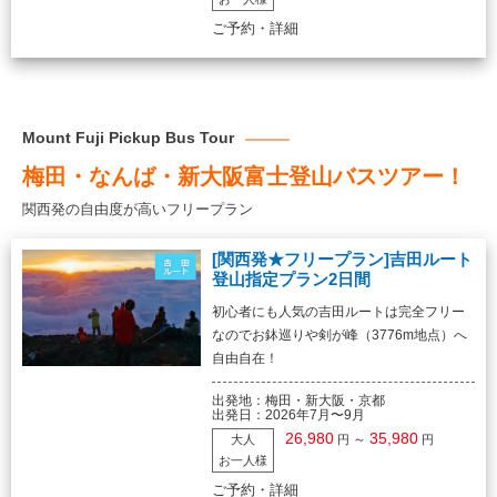
ご予約・詳細
Mount Fuji Pickup Bus Tour
梅田・なんば・新大阪富士登山バスツアー！
関西発の自由度が高いフリープラン
[関西発★フリープラン]吉田ルート
登山指定プラン2日間
初心者にも人気の吉田ルートは完全フリー
なのでお鉢巡りや剣が峰（3776m地点）へ
自由自在！
出発地：
梅田・新大阪・京都
出発日：
2026年7月〜9月
26,980
35,980
～
大人
円
円
お一人様
ご予約・詳細