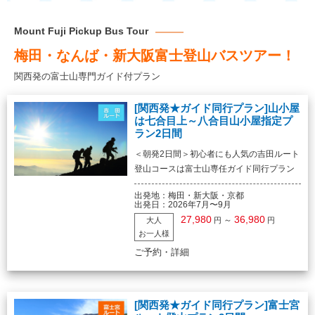
Mount Fuji Pickup Bus Tour
梅田・なんば・新大阪富士登山バスツアー！
関西発の富士山専門ガイド付プラン
[関西発★ガイド同行プラン]山小屋
は七合目上～八合目山小屋指定プ
ラン2日間
＜朝発2日間＞初心者にも人気の吉田ルート
登山コースは富士山専任ガイド同行プラン
出発地：
梅田・新大阪・京都
出発日：
2026年7月〜9月
27,980
36,980
～
大人
円
円
お一人様
ご予約・詳細
[関西発★ガイド同行プラン]富士宮