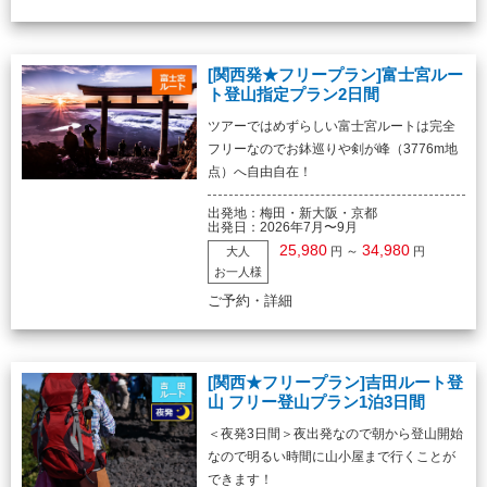
[関西発★フリープラン]富士宮ルー
ト登山指定プラン2日間
ツアーではめずらしい富士宮ルートは完全
フリーなのでお鉢巡りや剣が峰（3776m地
点）へ自由自在！
出発地：
梅田・新大阪・京都
出発日：
2026年7月〜9月
25,980
34,980
～
大人
円
円
お一人様
ご予約・詳細
[関西★フリープラン]吉田ルート登
山 フリー登山プラン1泊3日間
＜夜発3日間＞夜出発なので朝から登山開始
なので明るい時間に山小屋まで行くことが
できます！