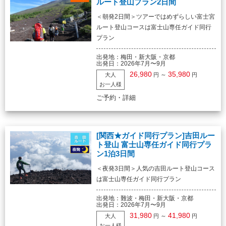
ルート登山プラン2日間
＜朝発2日間＞ツアーではめずらしい富士宮
ルート登山コースは富士山専任ガイド同行
プラン
出発地：
梅田・新大阪・京都
出発日：
2026年7月〜9月
26,980
35,980
～
大人
円
円
お一人様
ご予約・詳細
[関西★ガイド同行プラン]吉田ルー
ト登山 富士山専任ガイド同行プラ
ン1泊3日間
＜夜発3日間＞人気の吉田ルート登山コース
は富士山専任ガイド同行プラン
出発地：
難波・梅田・新大阪・京都
出発日：
2026年7月〜9月
31,980
41,980
～
大人
円
円
お一人様