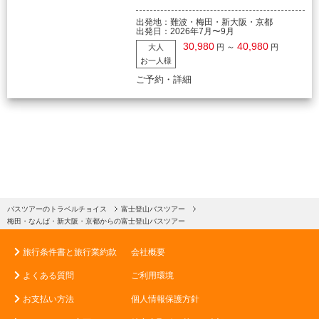
出発地：
難波・梅田・新大阪・京都
出発日：
2026年7月〜9月
30,980
40,980
～
大人
円
円
お一人様
ご予約・詳細
バスツアーのトラベルチョイス
富士登山バスツアー
梅田・なんば・新大阪・京都からの富士登山バスツアー
旅行条件書と旅行業約款
会社概要
よくある質問
ご利用環境
お支払い方法
個人情報保護方針