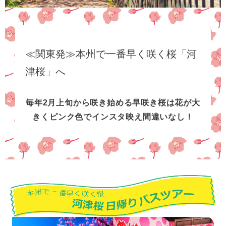
≪関東発≫本州で一番早く咲く桜「河
津桜」へ
毎年2月上旬から咲き始める早咲き桜は花が大
きくピンク色でインスタ映え間違いなし！