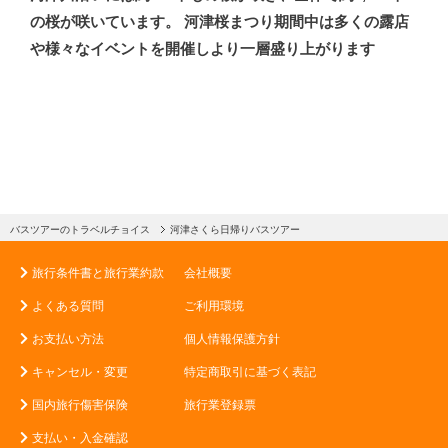
の桜が咲いています。 河津桜まつり期間中は多くの露店
や様々なイベントを開催しより一層盛り上がります
バスツアーのトラベルチョイス
河津さくら日帰りバスツアー
旅行条件書と旅行業約款
会社概要
よくある質問
ご利用環境
お支払い方法
個人情報保護方針
キャンセル・変更
特定商取引に基づく表記
国内旅行傷害保険
旅行業登録票
支払い・入金確認