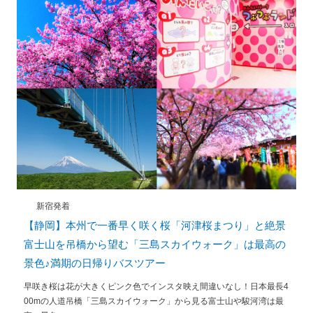
新宿発着
【静岡】本州で一番早く咲く桜「河津桜まつり」と絶景
富士山を吊橋から望む「三島スカイウォーク」は最高の
景色♪満期の日帰りバスツアー
早咲き桜は花が大きくピンク色でインスタ映え間違いなし！日本最長4
00mの人道吊橋「三島スカイウォーク」から見る富士山や駿河湾は最