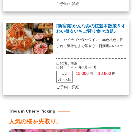
ご予約・詳細
[新宿発]かんなみの桜並木散策＆ず
わい蟹＆いちご狩り食べ放題♪
カニやイチゴや桜やワイン、赤色桃色に囲
まれて気持ちまで華やぐ一日満喫のバスツ
アー！
出発地：
横浜
出発日：
2026年2月～3月
13,300
13,800
～
大人
円
円
お一人様
ご予約・詳細
Trivia in Cherry Picking
人気の桜を先取り。